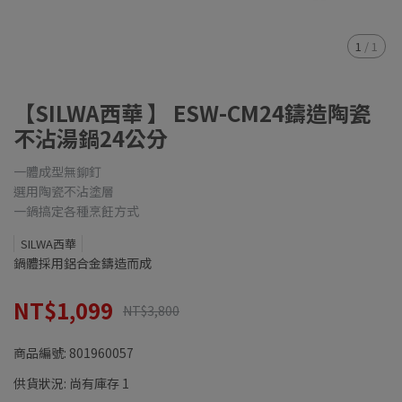
1
/
1
【SILWA西華 】 ESW-CM24鑄造陶瓷
不沾湯鍋24公分
一體成型無鉚釘
選用陶瓷不沾塗層
一鍋搞定各種烹飪方式
SILWA西華
鍋體採用鋁合金鑄造而成
NT$1,099
NT$3,800
商品編號:
801960057
供貨狀況:
尚有庫存 1