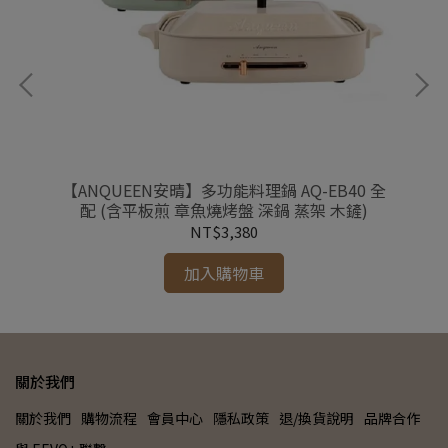
器廚
【ANQUEEN安晴】多功能料理鍋 AQ-EB40 全
【
★
配 (含平板煎 章魚燒烤盤 深鍋 蒸架 木鏟)
NT$3,380
加入購物車
關於我們
關於我們
購物流程
會員中心
隱私政策
退/換貨說明
品牌合作