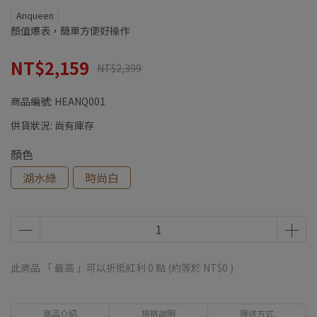
Anqueen
顏值爆表，簡單方便好操作
NT$2,159
NT$2,399
商品編號:
HEANQ001
供貨狀況:
尚有庫存
顏色
湖水綠
時尚白
此商品 「 最高 」可以折抵紅利
0
點 (約等於
NT$0
)
商品介紹
規格說明
運送方式