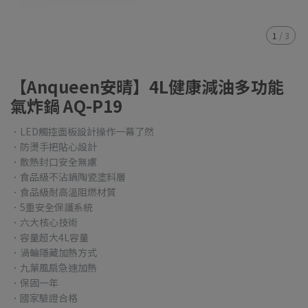
1
/
3
【Anqueen安晴】4L健康減油多功能
氣炸鍋 AQ-P19
．LED觸控面板設計操作一幕了然
．防燙手把貼心設計
．散熱封口安全無慮
．食品級不沾鍋陶瓷塗料層
．食品級耐高溫阻燃材質
．5重安全保護系統
．六大核心技術
．容量超大4L容量
．渦輪隱藏加熱方式
．九葉風扇急速加熱
．保固一年
．國家驗證合格