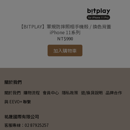
吸充電
【BITPLAY】軍規防摔照相手機殼 / 換色背蓋
【BI
iPhone 11系列
NT$990
加入購物車
關於我們
關於我們
購物流程
會員中心
隱私政策
退/換貨說明
品牌合作
與 EEVO+ 聯繫
祐晟國際有限公司
客服專線：02 87925257