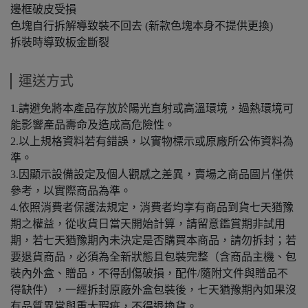
邊框破皮受損
色塊自行拆解導致裝不回去 (新款色塊本身不提供更換)
拆裝時導致板金斷裂
運送方式
1.請避免將本產品存放於陽光直射或高溫環境，過熱環境可
能影響產品壽命及造成高危險性。
2.以上規格資料若有錯誤，以實物標示或原廠所公佈資料為
準。
3.因顯示設備設定及個人觀感之差異，賣場之商品圖片僅供
參考，以實際商品為準。
4.依照消費者保護法規定，消費者均享有商品到貨七天猶豫
期之權益，從收貨日當天開始計算，請留意鑑賞期非試用
期，若七天猶豫期內未決定是否購買本商品，請勿拆封；若
要退貨商品，必須為全新狀態且包裝完整（含商品主機、包
裝內外盒、贈品，不得刮傷破損，配件/隨附文件與贈品不
得缺件），一經拆封原廠外盒包裝後，七天猶豫期內如果沒
有品質異常與重大瑕疵，不得退換貨。