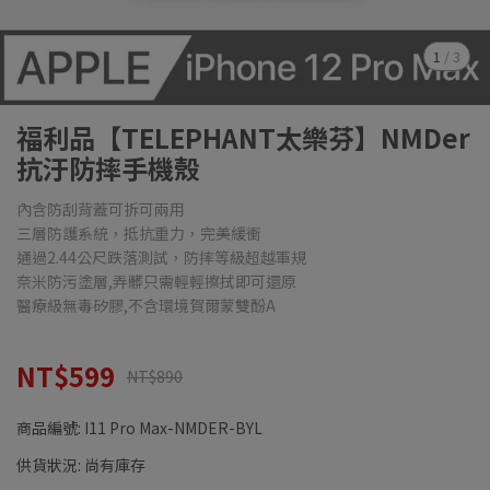
1
/
3
福利品【TELEPHANT太樂芬】NMDer
抗汙防摔手機殼
內含防刮背蓋可拆可兩用
三層防護系統，抵抗重力，完美緩衝
通過2.44公尺跌落測試，防摔等級超越軍規
奈米防污塗層,弄髒只需輕輕擦拭即可還原
醫療級無毒矽膠,不含環境賀爾蒙雙酚A
NT$599
NT$890
商品編號:
I11 Pro Max-NMDER-BYL
供貨狀況:
尚有庫存