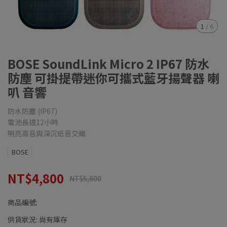
1
/
6
BOSE SoundLink Micro 2 IP67 防水
防塵 可掛提帶迷你可攜式藍牙揚聲器 喇
叭 音響
防水防塵 (IP67)
電池長達12小時
明亮高音與深沉低音交織
BOSE
NT$4,800
NT$5,800
商品編號:
供貨狀況:
尚有庫存