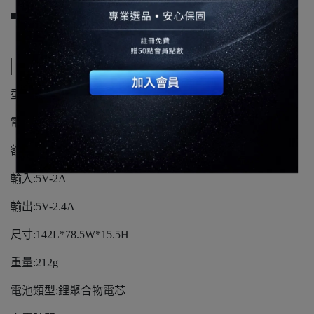
■產品責任險50,000,000元
規格說明
型號:RL-1201
電芯容量:12000mAh
額訂容量:6600mAh
輸入:5V-2A
輸出:5V-2.4A
尺寸:142L*78.5W*15.5H
重量:212g
電池類型:鋰聚合物電芯