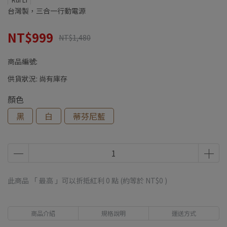
台灣製，三合一行動電源
NT$999
NT$1,480
商品編號:
供貨狀況:
尚有庫存
顏色
黑
白
蒂芬尼藍
此商品 「 最高 」可以折抵紅利
0
點 (約等於
NT$0
)
商品介紹
規格說明
運送方式