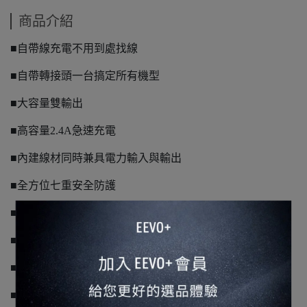
商品介紹
■自帶線充電不用到處找線
■自帶轉接頭一台搞定所有機型
■大容量雙輸出
■高容量2.4A急速充電
■內建線材同時兼具電力輸入與輸出
■全方位七重安全防護
■AI智慧節能電源管理IC
■搖一搖就可知道電力
■採用蘋果手機電池製造力神電芯
■完美品質售出保固一年