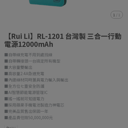
1
/
1
【Rui Li】RL-1201 台灣製 三合一行動
電源12000mAh
■自帶線充電不用到處找線
■自帶轉接頭一台搞定所有機型
■大容量雙輸出
■高容量2.4A急速充電
■內建線材同時兼具電力輸入與輸出
■全方位七重安全防護
■AI智慧節能電源管理IC
■搖一搖就可知道電力
■採用蘋果手機電池製造力神電芯
■完美品質售出保固一年
■產品責任險50,000,000元
Rui Li