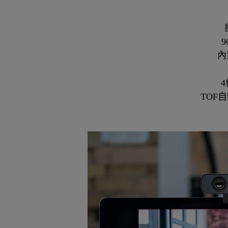
內
TOF