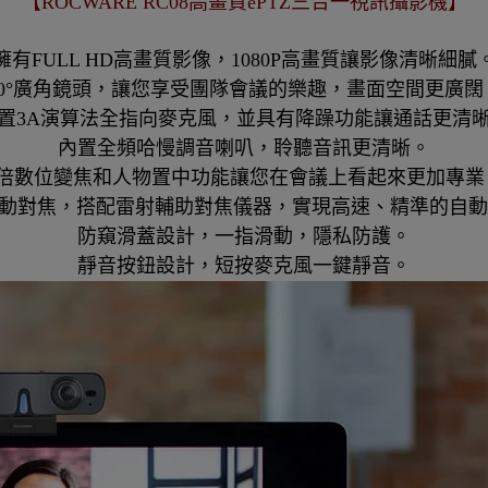
【
ROCWARE RC08高畫質ePTZ三合一視訊攝影機
】
擁有FULL HD高畫質影像，1080P高畫質讓影像清晰細膩
90°廣角鏡頭，讓您享受團隊會議的樂趣，畫面空間更廣闊
置3A演算法全指向麥克風，並具有降躁功能讓通話更清
內置全頻哈慢調音喇叭，聆聽音訊更清晰。
4倍數位變焦和人物置中功能讓您在會議上看起來更加專業
自動對焦，搭配雷射輔助對焦儀器，實現高速、精準的自
防窺滑蓋設計，一指滑動，隱私防護。
靜音按鈕設計，短按麥克風一鍵靜音。