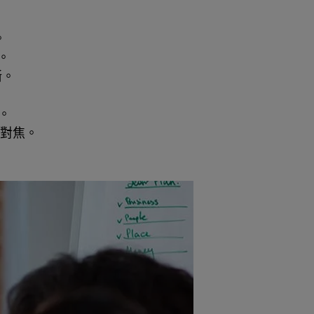
。
。
晰。
。
動對焦。