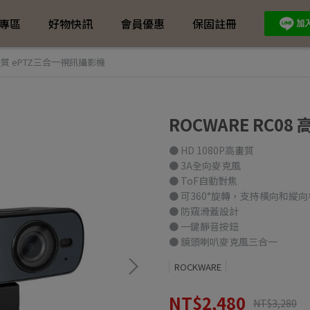
專區
好物快訊
會員優惠
保固註冊
 高畫質 ePTZ三合一視訊攝影機
ROCWARE RC0
● HD 1080P高畫質
● 3A全向麥克風
● ToF自動對焦
● 可360°旋轉，支持橫向和縱
● 防窺滑蓋設計
● 一鍵靜音按鈕
● 鏡頭喇叭麥克風三合一
ROCKWARE
NT$2,480
NT$3,280