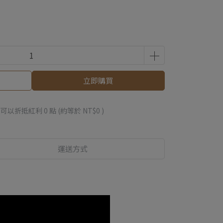
立即購買
 」可以折抵紅利
0
點 (約等於
NT$0
)
運送方式