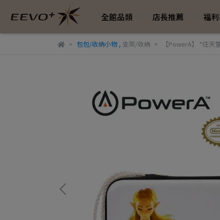
全館品類
店長推薦
福利
包包/收納小物
,
支架/收納
【PowerA】 *任天