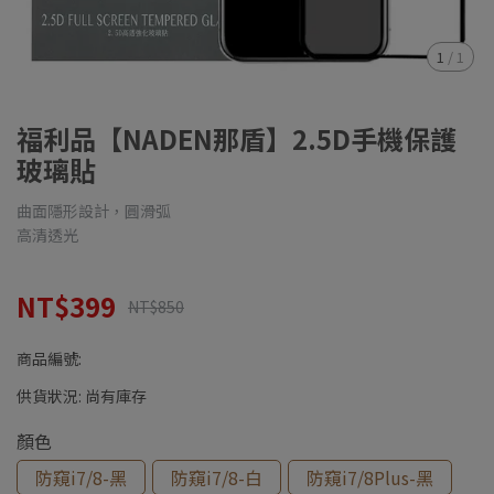
1
/
1
福利品【NADEN那盾】2.5D手機保護
玻璃貼
曲面隱形設計，圓滑弧
高清透光
NT$399
NT$850
商品編號:
供貨狀況:
尚有庫存
顏色
防窺i7/8-黑
防窺i7/8-白
防窺i7/8Plus-黑