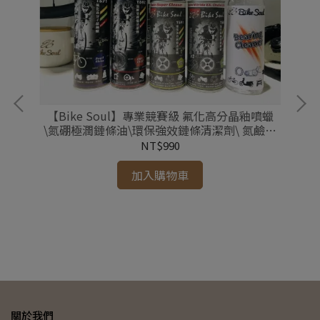
【Bike Soul】專業競賽級 氟化高分晶釉噴蠟
耐衝擊
\氮硼極潤鏈條油\環保強效鏈條清潔劑\ 氮鹼基
碟盤清潔劑 自行車DIY保養
NT$990
加入購物車
【B
隨行
關於我們