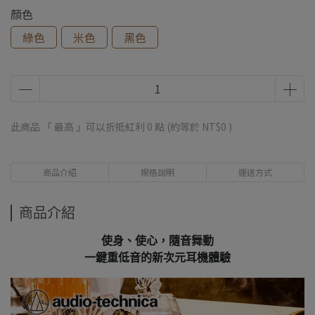
顏色
綠色
米色
黑色
此商品 「 最高 」可以折抵紅利
0
點 (約等於
NT$0
)
商品介紹
規格說明
運送方式
商品介紹
使身、使心，隨音舞動
一鍵重低音的新次元耳機體驗