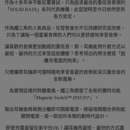
作為十多年來不斷反覆嘗試，只為追求最佳的重低音表現的
「SOLID BASS」系列代表機種，此型號時至今日依然受到
各方肯定。
作為鐵三角的人氣商品，在發售後也不忘持續研究並改進，
只為了讓每一個愛著音樂的人們可以更舒適地享受音樂。
讓喜歡的音樂更加動感的重低音。那，耳機能用什麼方式以
最短、最快的方式享受這些體驗？思考得出的想法便是「脫
離充電盒的拘束」。
只需攜帶耳機即可隨時隨地享受喜愛的音樂和深沉重低音的
全新風格。
為實現這樣的聆聽風格，鐵三角開發了全新的獨特功能
「Magnetic Switch™️ (PAT.P)*」。
取出耳機後將兩側分離即可開啟電源，將磁吸開關合併則能
關閉電源，是一款前所未聞的劃時代設計。
即使充電盒留在家中也OK！讓耳機用最短、最快的方式盡