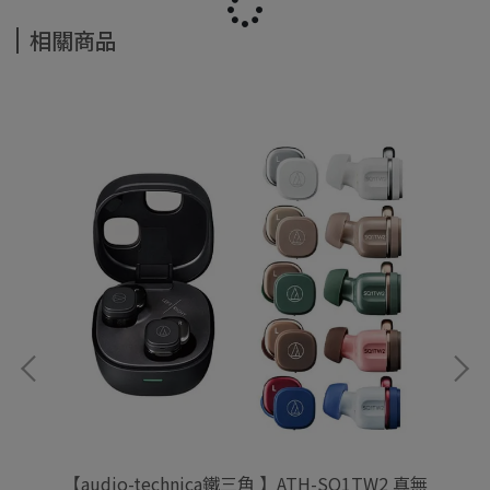
相關商品
【audio-technica鐵三角 】ATH-SQ1TW2 真無
【A