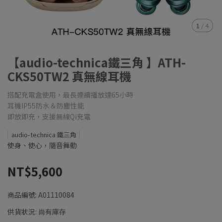
1
/
4
【audio-technica鐵三角 】ATH-
CKS50TW2 真無線耳機
搭配充電盒使用，最長連續播放達65小時
耳機IP55防水＆防塵性能
即放即充，支援無線Qi充電
audio-technica 鐵三角
使身、使心，隨音舞動
NT$5,600
商品編號:
A01110084
供貨狀況:
尚有庫存