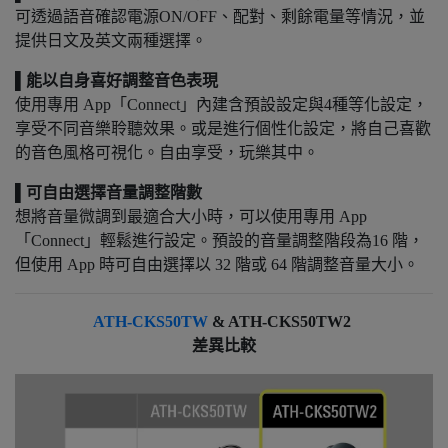
可透過語音確認電源ON/OFF、配對、剩餘電量等情況，並
提供日文及英文兩種選擇。
▌能以自身喜好調整音色表現
使⽤專⽤ App「Connect」內建含預設設定與4種等化設定，
享受不同⾳樂聆聽效果。或是進行個性化設定，將⾃⼰喜歡
的音色⾵格可視化。自由享受，玩樂其中。
▌可⾃由選擇⾳量調整階數
想將⾳量微調到最適合⼤⼩時，可以使⽤專⽤ App
「Connect」輕鬆進⾏設定。預設的⾳量調整階段為16 階，
但使⽤ App 時可⾃由選擇以 32 階或 64 階調整⾳量⼤⼩。
ATH-CKS50TW
& ATH-CKS50TW2
差異比較