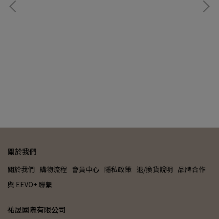
可換
【
關於我們
關於我們
購物流程
會員中心
隱私政策
退/換貨說明
品牌合作
與 EEVO+ 聯繫
祐晟國際有限公司