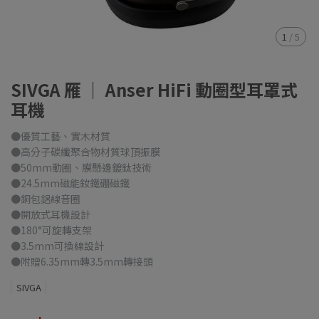
1
/
5
SIVGA 雁 ｜ Anser HiFi 動圈型耳罩式
耳機
●優質工藝、實木材質
●高分子碳纖聚合物材質球頂振膜
●50mm動圈、膜懸邊鍍鈦技術
●24.5mm磁能釹鐵硼磁鐵
●銅包鋁線音圈
●開放式耳機設計
●180°可旋轉支架
●3.5mm可換線設計
●附贈6.35mm轉3.5mm轉接頭
SIVGA