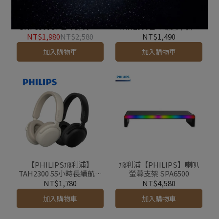
【PHILIPS飛利浦】
【PHILIPS飛利浦】
SHP9500CY 百年經典 Hi-
TAH2000百年紀念半開放
Fi有線耳罩式耳機
頭戴式藍牙耳機
NT$1,980
NT$2,580
NT$1,490
加入購物車
加入購物車
【PHILIPS飛利浦】
飛利浦【PHILIPS】喇叭
TAH2300 55小時長續航立
螢幕支架 SPA6500
體聲無線藍牙耳罩式耳機
NT$1,780
NT$4,580
加入購物車
加入購物車