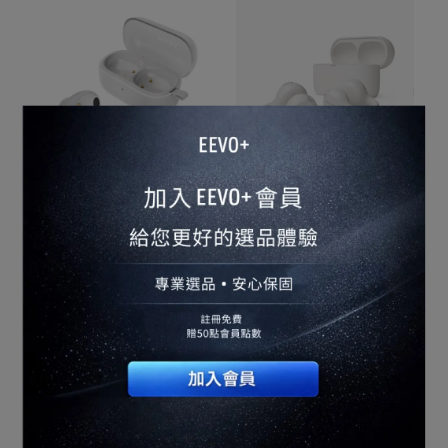
【PHILIPS飛利浦】
【PHILIPS飛利浦】
Philips City系列 TAT2149
Philips GO系列 TAQ2000
睡眠舒適型AI通話降噪藍
耳夾式真無線藍牙耳機
NT$1,980
NT$2,390
NT$1,680
NT$1,980
牙耳機
加入購物車
加入購物車