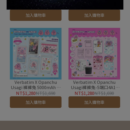
扇化妝鏡
Usagi Finder Card 褲褲兔
藍牙防丟定位卡(無線充電/
NT$899
NT$1,280
NT$1,190
NT$1,990
支援Apple Find My/定位
加入購物車
加入購物車
器)
Verbatim X Opanchu
Verbatim X Opanchu
Usagi 褲褲兔 5000mAh 磁
Usagi褲褲兔-5端口4A1C
吸無線充行動電源 [多種角
28W 旅行萬國轉接頭/轉
NT$1,280
NT$1,690
NT$1,280
NT$1,690
色]
插/電源供應器
加入購物車
加入購物車