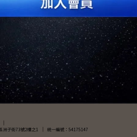
sakura
櫻花牌
12 月精選｜12 份聖誕獻禮
2025-12-22
聖誕禮物
退/換貨說明
品牌合作
與 EEVO+ 聯繫
洲子街73號2樓之1
統一編號：54175147