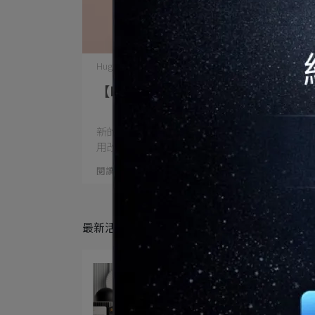
Hugo | 2026-02-06
【Rapoo 雷柏】 M650 新年回饋價
新的一年想讓工作也有個新氣象， 有時候，不
用改⋯
閱讀更多 ->
最新活動
四月風扇祭｜清風生活提案
2026-04-01