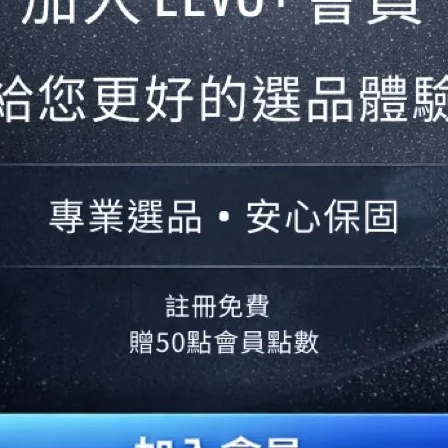
SAKURA 櫻花 檯面爐/淨水器/
熱飲機限時限量免安裝費
2026-02-06