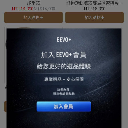
能手錶
終極運動腕錶 專爲探索與冒險
而設計
NT$14,990
NT$15,990
NT$16,990
加入購物車
加入購物車
樂米 LARMI 智能手錶 Ai6 （翻
譯/GPS定位/健康檢
測/AMOLED)
NT$2,580
NT$2,880
加入購物車