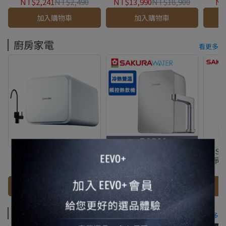
NT$2,241
NT$2,490
NT$13,990
NT$18,900
NT
加入購物車
加入購物車
廚房家電
看更多
【 SAKURA 櫻花 】RO淨水
【 SAKURA 櫻花 】廚下觸
【 S
器 P0262★免安裝費★
控式熱飲機加熱器廚下加熱
溫淨飲
P0563 ★櫻花原廠技師基本
器雙機
NT$18,810
NT$20,900
NT$25,020
安裝★
原
加入購物車
加入購物車
衛浴家電
看更多