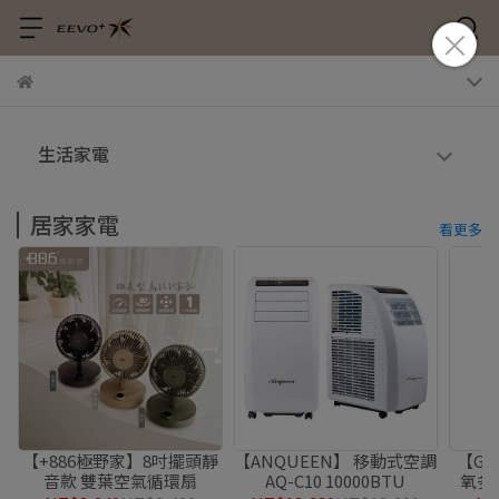
生活家電
居家家電
看更多
【+886極野家】8吋擺頭靜
【ANQUEEN】 移動式空調
【G-
音款 雙葉空氣循環扇
AQ-C10 10000BTU
氧多